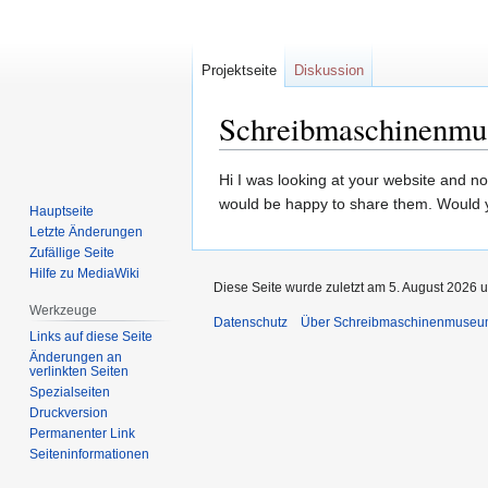
Projektseite
Diskussion
Schreibmaschinenm
Zur
Zur
Hi I was looking at your website and no
Navigation
Suche
would be happy to share them. Would 
Hauptseite
springen
springen
Letzte Änderungen
Zufällige Seite
Hilfe zu MediaWiki
Diese Seite wurde zuletzt am 5. August 2026 u
Werkzeuge
Datenschutz
Über Schreibmaschinenmuse
Links auf diese Seite
Änderungen an
verlinkten Seiten
Spezialseiten
Druckversion
Permanenter Link
Seiten­informationen